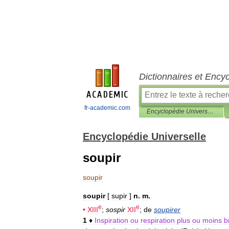
Dictionnaires et Ency
fr-academic.com
Encyclopédie Universelle
Encyclopédie Universelle
soupir
soupir
soupir
[
supir
]
n
.
m
.
e
e
•
XIII
;
sospir
XII
;
de
soupirer
1
♦
Inspiration
ou
respiration
plus
ou
moins
b