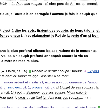
laisir
.
||
Le
Pont
des
soupirs
:
célèbre
pont
de
Venise
,
qui
menait
t
que
je
l
'
aurais
bien
partagée
!
comme
je
fais
le
soupir
que
),
c
'
est
-
à
-
dire
les
sots
,
tiraient
des
soupirs
de
leurs
talons
,
et
,
Monseigneur
(…)
et
plaignaient
le
Roi
de
la
perte
d
'
un
si
bon
ans
le
plus
profond
silence
les
aspirations
de
la
mourante
,
ervalles
,
un
soupir
profond
annonçait
encore
la
vie
en
,
la
mère
ne
respira
plus
.
(→
Plaisir
,
cit
.
15
).
||
Rendre
le
dernier
soupir
:
mourir
.
⇒
Expirer
r
le
dernier
soupir
de
qqn
:
assister
à
sa
mort
.
un
amour
ardent
et
insatisfait
;
expression
douloureuse
de
l
'
amour
it
.
8
;
insidieux
,
cit
.
1
;
prouver
,
cit
.
8
).
☑
L
'
objet
de
ses
soupirs
:
la
rai
(
cit
.
14
)
point
,
Seigneur
,
que
ses
soupirs
M
'
ont
daigné
Pour
moi
,
je
crois
qu
'
au
Ciel
tendent
tous
vos
soupirs
… »
(→
e
de
la
souffrance
,
de
la
mélancolie
,
du
regret
…,
plainte
lyrique
.
||