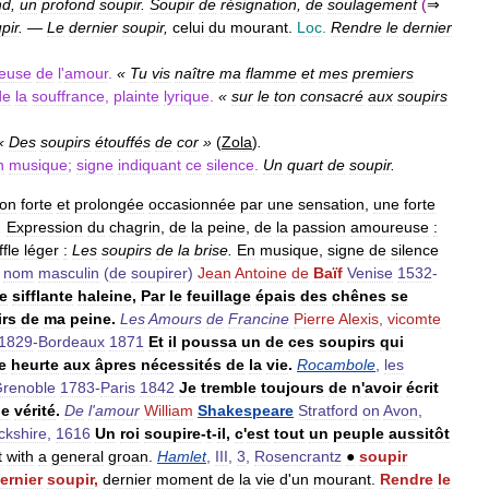
nd
,
un
profond
soupir
.
Soupir
de
résignation
,
de
soulagement
(
⇒
pir
.
—
Le
dernier
soupir
,
celui
du
mourant
.
Loc
.
Rendre
le
dernier
reuse
de
l
'
amour
.
«
Tu
vis
naître
ma
flamme
et
mes
premiers
de
la
souffrance
,
plainte
lyrique
.
«
sur
le
ton
consacré
aux
soupirs
«
Des
soupirs
étouffés
de
cor
»
(
Zola
)
.
n
musique
;
signe
indiquant
ce
silence
.
Un
quart
de
soupir
.
ion
forte
et
prolongée
occasionnée
par
une
sensation
,
une
forte
.
Expression
du
chagrin
,
de
la
peine
,
de
la
passion
amoureuse
:
fle
léger
:
Les
soupirs
de
la
brise
.
En
musique
,
signe
de
silence
nom
masculin
(
de
soupirer
)
Jean
Antoine
de
Baïf
Venise
1532
-
e
sifflante
haleine
,
Par
le
feuillage
épais
des
chênes
se
irs
de
ma
peine
.
Les
Amours
de
Francine
Pierre
Alexis
,
vicomte
1829
-
Bordeaux
1871
Et
il
poussa
un
de
ces
soupirs
qui
e
heurte
aux
âpres
nécessités
de
la
vie
.
Rocambole
,
les
renoble
1783
-
Paris
1842
Je
tremble
toujours
de
n
'
avoir
écrit
ne
vérité
.
De
l
'
amour
William
Shakespeare
Stratford
on
Avon
,
ckshire
,
1616
Un
roi
soupire
-
t
-
il
,
c
'
est
tout
un
peuple
aussitôt
t
with
a
general
groan
.
Hamlet
,
III
,
3
,
Rosencrantz
●
soupir
ernier
soupir
,
dernier
moment
de
la
vie
d
'
un
mourant
.
Rendre
le