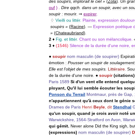
des
soupirs
,
implorait
le
ciel
»
(
Zola
)
.
Un
gra
ouf
)
.
Dire
qqch
.
dans
un
soupir
,
avec
un
sou
soupir
:
mourir
. ⇒
expirer
.
♢
Vieilli
ou
littér
.
Plainte
,
expression
doulou
soupirs
»
(
Racine
)
.
—
Expression
poétique
»
(
Chateaubriand
)
.
2
♦
Fig
.
et
littér
.
Chant
ou
son
mélancolique
.
3
♦
(
1546
)
Silence
de
la
durée
d
'
une
noire
,
e
●
soupir
nom
masculin
(
de
soupirer
)
Expirat
émotion
:
Pousser
un
soupir
de
soulagement
Elle
est
l
'
objet
de
mes
soupirs
.
Littéraire
.
Souf
de
la
durée
d
'
une
noire
.
●
soupir
(
citations
)
Paris
1589
Si
d
'
un
vent
elle
entend
quelqu
ployant
,
Qu
'
il
lui
semble
écouter
les
soup
Ponson
du
Terrail
Montmaur
,
près
de
Gap
,
n
'
appartiennent
qu
'
à
ceux
dont
le
génie
s
Drames
de
Paris
Henri
Beyle
,
dit
Stendhal
G
qu
'
un
soupir
,
quand
je
crois
avoir
noté
u
Warwickshire
,
1564
-
Stratford
on
Avon
,
Warwi
qui
gémit
.
Never
alone
Did
the
King
sigh
,
bu
(
expressions
)
nom
masculin
(
de
soupirer
)
D