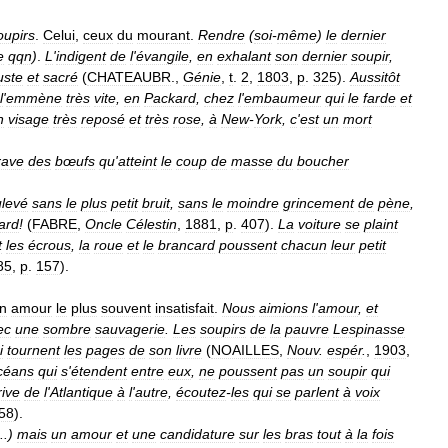
oupirs
.
Celui
,
ceux
du
mourant
.
Rendre
(
soi
-
même
)
le
dernier
e
qqn
)
.
L
'
indigent
de
l
'
évangile
,
en
exhalant
son
dernier
soupir
,
uste
et
sacré
(
CHATEAUBR
.,
Génie
,
t
.
2
,
1803
,
p
.
325
).
Aussitôt
l
'
emmène
très
vite
,
en
Packard
,
chez
l
'
embaumeur
qui
le
farde
et
n
visage
très
reposé
et
très
rose
,
à
New
-
York
,
c
'
est
un
mort
rave
des
bœufs
qu
'
atteint
le
coup
de
masse
du
boucher
levé
sans
le
plus
petit
bruit
,
sans
le
moindre
grincement
de
pène
,
iard
!
(
FABRE
,
Oncle
Célestin
,
1881
,
p
.
407
).
La
voiture
se
plaint
t
les
écrous
,
la
roue
et
le
brancard
poussent
chacun
leur
petit
85
,
p
.
157
).
n
amour
le
plus
souvent
insatisfait
.
Nous
aimions
l
'
amour
,
et
ec
une
sombre
sauvagerie
.
Les
soupirs
de
la
pauvre
Lespinasse
i
tournent
les
pages
de
son
livre
(
NOAILLES
,
Nouv
.
espér
.
,
1903
,
céans
qui
s
'
étendent
entre
eux
,
ne
poussent
pas
un
soupir
qui
rive
de
l
'
Atlantique
à
l
'
autre
,
écoutez
-
les
qui
se
parlent
à
voix
58
).
..)
mais
un
amour
et
une
candidature
sur
les
bras
tout
à
la
fois