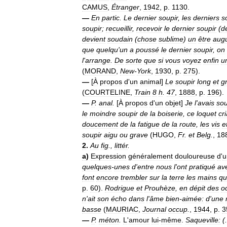
CAMUS
,
Étranger
,
1942
,
p
.
1130
.
—
En
partic
.
Le
dernier
soupir
,
les
derniers
s
soupir
;
recueillir
,
recevoir
le
dernier
soupir
(
d
devient
soudain
(
chose
sublime
)
un
être
aug
que
quelqu
'
un
a
poussé
le
dernier
soupir
,
on
l
'
arrange
.
De
sorte
que
si
vous
voyez
enfin
u
(
MORAND
,
New
-
York
,
1930
,
p
.
275
).
—
[
À
propos
d
'
un
animal
]
Le
soupir
long
et
g
(
COURTELINE
,
Train
8
h
.
47
,
1888
,
p
.
196
).
—
P
.
anal
.
[
À
propos
d
'
un
objet
]
Je
l
'
avais
sou
le
moindre
soupir
de
la
boiserie
,
ce
loquet
cr
doucement
de
la
fatigue
de
la
route
,
les
vis
e
soupir
aigu
ou
grave
(
HUGO
,
Fr
.
et
Belg
.
,
18
2
.
Au
fig
.,
littér
.
a
)
Expression
généralement
douloureuse
d
'
u
quelques
-
unes
d
'
entre
nous
l
'
ont
pratiqué
av
font
encore
trembler
sur
la
terre
les
mains
qu
p
.
60
).
Rodrigue
et
Prouhèze
,
en
dépit
des
o
n
'
ait
son
écho
dans
l
'
âme
bien
-
aimée:
d
'
une
basse
(
MAURIAC
,
Journal
occup
.
,
1944
,
p
.
3
—
P
.
méton
.
L
'
amour
lui
-
même
.
Saqueville:
(.