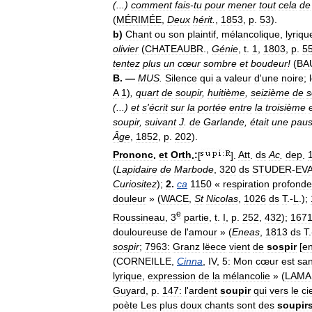
(...)
comment
fais
-
tu
pour
mener
tout
cela
de
(
MÉRIMÉE
,
Deux
hérit
.
,
1853
,
p
.
53
).
b
)
Chant
ou
son
plaintif
,
mélancolique
,
lyriqu
olivier
(
CHATEAUBR
.,
Génie
,
t
.
1
,
1803
,
p
.
5
tentez
plus
un
cœur
sombre
et
boudeur
!
(
BA
B
. —
MUS
.
Silence
qui
a
valeur
d
'
une
noire
;
A
1
)
,
quart
de
soupir
,
huitième
,
seizième
de
s
(...)
et
s
'
écrit
sur
la
portée
entre
la
troisième
soupir
,
suivant
J
.
de
Garlande
,
était
une
pau
Âge
,
1852
,
p
.
202
).
Prononc
.
et
Orth
.
:
[
].
Att
.
ds
Ac
.
dep
.
(
Lapidaire
de
Marbode
,
320
ds
STUDER
-
EV
Curiositez
);
2
.
ca
1150
«
respiration
profonde
douleur
» (
WACE
,
St
Nicolas
,
1026
ds
T
.-
L
.);
e
Roussineau
,
3
partie
,
t
.
I
,
p
.
252
,
432
);
167
douloureuse
de
l
'
amour
» (
Eneas
,
1813
ds
T
.
sospir
;
7963:
Granz
lëece
vient
de
sospir
[
e
(
CORNEILLE
,
Cinna
,
IV
,
5:
Mon
cœur
est
sa
lyrique
,
expression
de
la
mélancolie
» (
LAMA
Guyard
,
p
.
147:
l
'
ardent
soupir
qui
vers
le
ci
poète
Les
plus
doux
chants
sont
des
soupir