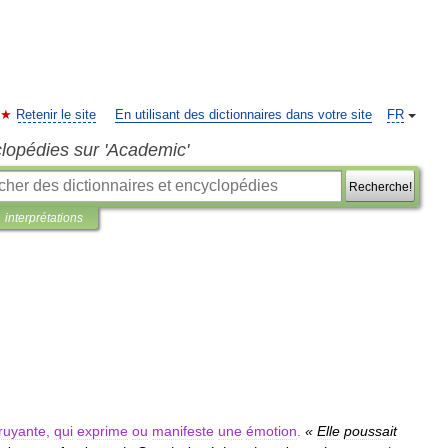
Retenir le site
En utilisant des dictionnaires dans votre site
FR
clopédies sur 'Academic'
Recherche!
interprétations
ruyante
,
qui
exprime
ou
manifeste
une
émotion
.
«
Elle
poussait