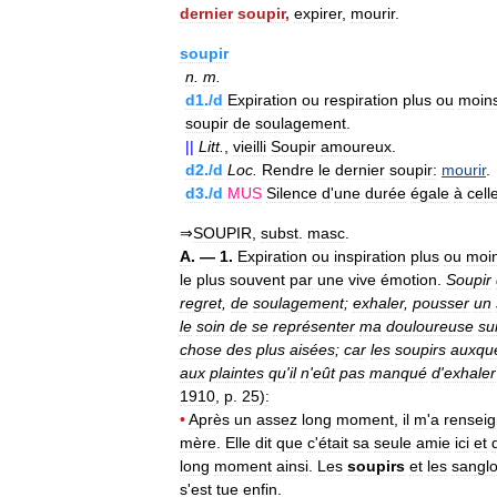
dernier
soupir
,
expirer
,
mourir
.
soupir
n
.
m
.
d1
./
d
Expiration
ou
respiration
plus
ou
moin
soupir
de
soulagement
.
||
Litt
.
,
vieilli
Soupir
amoureux
.
d2
./
d
Loc
.
Rendre
le
dernier
soupir:
mourir
.
d3
./
d
MUS
Silence
d
'
une
durée
égale
à
cell
⇒
SOUPIR
,
subst
.
masc
.
A
. —
1
.
Expiration
ou
inspiration
plus
ou
moi
le
plus
souvent
par
une
vive
émotion
.
Soupir
regret
,
de
soulagement
;
exhaler
,
pousser
un
le
soin
de
se
représenter
ma
douloureuse
su
chose
des
plus
aisées
;
car
les
soupirs
auxqu
aux
plaintes
qu
'
il
n
'
eût
pas
manqué
d
'
exhaler
1910
,
p
.
25
)
:
•
Après
un
assez
long
moment
,
il
m
'
a
rensei
mère
.
Elle
dit
que
c
'
était
sa
seule
amie
ici
et
long
moment
ainsi
.
Les
soupirs
et
les
sanglo
s
'
est
tue
enfin
.