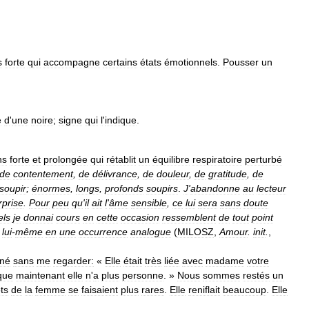
s
forte
qui
accompagne
certains
états
émotionnels
.
Pousser
un
e
d
'
une
noire
;
signe
qui
l
'
indique
.
ns
forte
et
prolongée
qui
rétablit
un
équilibre
respiratoire
perturbé
de
contentement
,
de
délivrance
,
de
douleur
,
de
gratitude
,
de
soupir
;
énormes
,
longs
,
profonds
soupirs
.
J
'
abandonne
au
lecteur
rprise
.
Pour
peu
qu
'
il
ait
l
'
âme
sensible
,
ce
lui
sera
sans
doute
els
je
donnai
cours
en
cette
occasion
ressemblent
de
tout
point
lui
-
même
en
une
occurrence
analogue
(
MILOSZ
,
Amour
.
init
.
,
gné
sans
me
regarder:
«
Elle
était
très
liée
avec
madame
votre
que
maintenant
elle
n
'
a
plus
personne
. »
Nous
sommes
restés
un
ts
de
la
femme
se
faisaient
plus
rares
.
Elle
reniflait
beaucoup
.
Elle