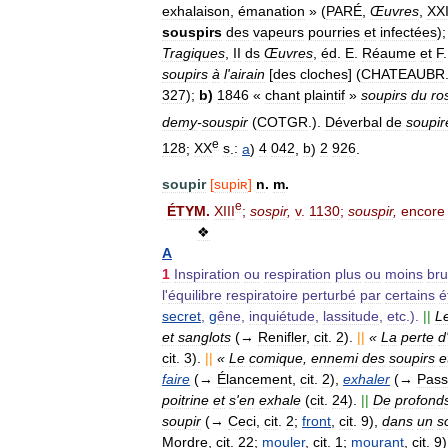
exhalaison
,
émanation
» (
PARÉ
,
Œuvres
,
XX
souspirs
des
vapeurs
pourries
et
infectées
)
Tragiques
,
II
ds
Œuvres
,
éd
.
E
.
Réaume
et
F
soupirs
à
l
'
airain
[
des
cloches
] (
CHATEAUBR
327
);
b
)
1846
«
chant
plaintif
»
soupirs
du
ro
demy
-
souspir
(
COTGR
.).
Déverbal
de
soupir
e
128
;
XX
s
.
:
a
)
4
042
,
b
)
2
926
.
soupir
[
supiʀ
]
n
.
m
.
e
ÉTYM
.
XIII
;
sospir
,
v
.
1130
;
souspir
,
encore
❖
A
1
Inspiration
ou
respiration
plus
ou
moins
bru
l
'
équilibre
respiratoire
perturbé
par
certains
é
secret
,
g
êne
,
inquiétude
,
lassitude
,
etc
.).
||
L
et
sanglots
(→
Renifler
,
cit
.
2
).
||
«
La
perte
d
cit
.
3
).
||
«
Le
comique
,
ennemi
des
soupirs
e
faire
(→
Élancement
,
cit
.
2
),
exhaler
(→
Pass
poitrine
et
s
'
en
exhale
(
cit
.
24
).
||
De
profond
soupir
(→
Ceci
,
cit
.
2
;
front
,
cit
.
9
),
dans
un
s
Mordre
,
cit
.
22
;
mouler
,
cit
.
1
;
mourant
,
cit
.
9
)