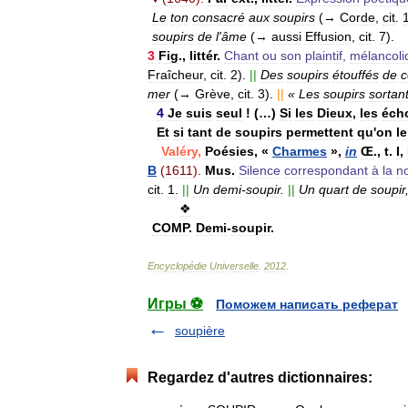
Le
ton
consacré
aux
soupirs
(→
Corde
,
cit
.
soupirs
de
l
'
âme
(→
aussi
Effusion
,
cit
.
7
).
3
Fig
.,
littér
.
Chant
ou
son
plaintif
,
mélancoli
Fraîcheur
,
cit
.
2
).
||
Des
soupirs
étouffés
de
c
mer
(→
Grève
,
cit
.
3
).
||
«
Les
soupirs
sortan
4
Je
suis
seul
! (…)
Si
les
Dieux
,
les
éch
Et
si
tant
de
soupirs
permettent
qu
'
on
le
Valéry
,
Poésies
, «
Charmes
»,
in
Œ
.,
t
.
I
,
B
(
1611
).
Mus
.
Silence
correspondant
à
la
no
cit
.
1
.
||
Un
demi
-
soupir
.
||
Un
quart
de
soupir
❖
COMP
.
Demi
-
soupir
.
Encyclopédie
Universelle
.
2012
.
Игры ⚽
Поможем написать реферат
soupière
Regardez d'autres dictionnaires: