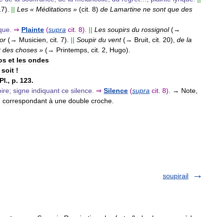
17
).
||
Les
«
Méditations
»
(
cit
.
8
)
de
Lamartine
ne
sont
que
des
que
.
⇒
Plainte
(
supra
cit
.
8
).
||
Les
soupirs
du
rossignol
(→
or
(→
Musicien
,
cit
.
7
).
||
Soupir
du
vent
(→
Bruit
,
cit
.
20
),
de
la
t
des
choses
»
(→
Printemps
,
cit
.
2
,
Hugo
).
os
et
les
ondes
soit
!
Pl
.,
p
.
123
.
ire
;
signe
indiquant
ce
silence
.
⇒
Silence
(
supra
cit
.
8
).
→
Note
,
,
correspondant
à
une
double
croche
.
soupirail