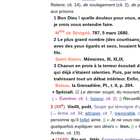
Retenir
,
cit
.
14
),
de
soulagement
(
cit
.
2
),
de
p
aux
prisons
.
1
Bon
Dieu
!
quelle
douleur
pour
vous
,
e
je
crois
vous
entendre
faire
.
me
M
de
Sévigné
,
787
,
5
mars
1680
.
2
Le
plus
grand
nombre
(
des
courtisans
avec
des
yeux
égarés
et
secs
,
louaient
fils
.
Saint
-
Simon
,
Mémoires
,
III
,
XLIX
.
3
Chacun
en
proie
à
la
terreur
écoutait
d
qui
déjà
s
'
étaient
ralenties
.
Puis
,
par
int
trahissant
tout
un
débat
intérieur
.
Enfin
Balzac
,
la
Grenadière
,
Pl
.,
t
.
II
,
p
.
204
.
♦
Spécialt
.
☑
Le
dernier
soupir
,
du
mourant
(→
Éventrer
,
cit
.
1
;
faiseur
,
cit
.
2
).
||
Recueilli
e
2
(
XII
).
Vieilli
,
poét
.
Soupir
qui
témoigne
d
'
(→
Arme
,
cit
.
34
;
attraper
,
cit
.
7
;
inexorable
,
c
personne
qu
'
il
(
elle
)
aime
.
||
«
Je
ne
vous
nie
quelquefois
expliquer
ses
désirs
».
Iron
.
||
«
Arrêter
,
cit
.
19
).
♦
(
1640
).
Par
ext
.,
littér
.
Expression
poétiqu