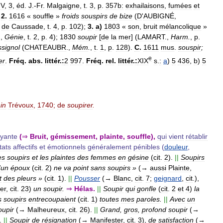
IV
,
3
,
éd
.
J
.-
Fr
.
Malgaigne
,
t
.
3
,
p
.
357b:
exhailaisons
,
fumées
et
;
2
.
1616
«
souffle
»
froids
souspirs
de
bize
(
D
'
AUBIGNÉ
,
.
de
Caussade
,
t
.
4
,
p
.
102
);
3
.
a
)
1803
«
son
,
bruit
mélancolique
»
.,
Génie
,
t
.
2
,
p
.
4
);
1830
soupir
[
de
la
mer
] (
LAMART
.,
Harm
.
,
p
.
ssignol
(
CHATEAUBR
.,
Mém
.
,
t
.
1
,
p
.
128
).
C
.
1611
mus
.
souspir
;
e
er
.
Fréq
.
abs
.
littér
.
:
2
997
.
Fréq
.
rel
.
littér
.
:
XIX
s
.
:
a
)
5
436
,
b
)
5
in
Trévoux
,
1740
;
de
soupirer
.
yante
(
⇒
Bruit
,
gémissement
,
plainte
,
souffle
),
qui
vient
rétablir
tats
affectifs
et
émotionnels
généralement
pénibles
(
douleur
,
es
soupirs
et
les
plaintes
des
femmes
en
gésine
(
cit
.
2
).
||
Soupirs
'
un
époux
(
cit
.
2
)
ne
va
point
sans
soupirs
»
(→
aussi
Plainte
,
t
des
pleurs
»
(
cit
.
1
).
||
Pousser
(→
Blanc
,
cit
.
7
;
geignard
,
cit
.),
er
,
cit
.
23
)
un
soupir
.
⇒
Hélas
.
||
Soupir
qui
gonfle
(
cit
.
2
et
4
)
la
s
soupirs
entrecoupaient
(
cit
.
1
)
toutes
mes
paroles
.
||
Avec
un
oupir
(→
Malheureux
,
cit
.
26
).
||
Grand
,
gros
,
profond
soupir
(→
.
||
Soupir
de
résignation
(→
Manifester
,
cit
.
3
),
de
satisfaction
(→