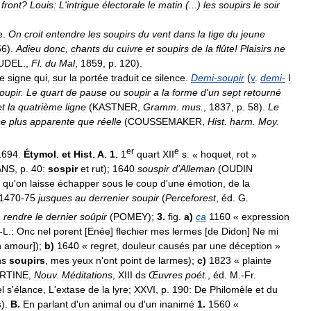
front
?
Louis:
L
'
intrigue
électorale
le
matin
(...)
les
soupirs
le
soir
e
.
On
croit
entendre
les
soupirs
du
vent
dans
la
tige
du
jeune
56
).
Adieu
donc
,
chants
du
cuivre
et
soupirs
de
la
flûte
!
Plaisirs
ne
UDEL
.,
Fl
.
du
Mal
,
1859
,
p
.
120
).
le
signe
qui
,
sur
la
portée
traduit
ce
silence
.
Demi
-
soupir
(
v
.
demi
-
I
oupir
.
Le
quart
de
pause
ou
soupir
a
la
forme
d
'
un
sept
retourné
et
la
quatrième
ligne
(
KASTNER
,
Gramm
.
mus
.
,
1837
,
p
.
58
).
Le
se
plus
apparente
que
réelle
(
COUSSEMAKER
,
Hist
.
harm
.
Moy
.
er
e
1694
.
Étymol
.
et
Hist
.
A
.
1
.
1
quart
XII
s
. «
hoquet
,
rot
»
ANS
,
p
.
40:
sospir
et
rut
);
1640
souspir
d
'
Alleman
(
OUDIN
qu
'
on
laisse
échapper
sous
le
coup
d
'
une
émotion
,
de
la
1470
-
75
jusques
au
derrenier
soupir
(
Perceforest
,
éd
.
G
.
1
rendre
le
dernier
soûpir
(
POMEY
);
3
.
fig
.
a
)
ca
1160
«
expression
-
L
.
:
Onc
nel
porent
[
Enée
]
flechier
mes
lermes
[
de
Didon
]
Ne
mi
n
amour
]);
b
)
1640
«
regret
,
douleur
causés
par
une
déception
»
ns
soupirs
,
mes
yeux
n
'
ont
point
de
larmes
);
c
)
1823
«
plainte
RTINE
,
Nouv
.
Méditations
,
XIII
ds
Œuvres
poét
.
,
éd
.
M
.-
Fr
.
el
s
'
élance
,
L
'
extase
de
la
lyre
;
XXVI
,
p
.
190:
De
Philomèle
et
du
s
).
B
.
En
parlant
d
'
un
animal
ou
d
'
un
inanimé
1
.
1560
«